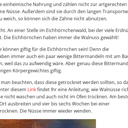
eine einheimische Nahrung und zählen nicht zur artgerechten
ine Nüsse. Außerdem sind sie durch den langen Transport
 zu weich, so können sich die Zähne nicht abnutzen.
t. An einer Stelle im Eichhörnchenwald, bei der viele Erdn
gt. Die Eichhörnchen haben immer die Walnuss gewählt!
se können giftig für die Eichhörnchen sein! Denn die
 haben immer auch ein paar wenige Bittermandeln mit am B
n, weil das zu aufwendig wäre. Aber genau diese Bitterman
ingen Körpergewichtes giftig.
 man beachten, dass diese getrocknet werden sollten, so d
 Unter diesem
Link
findet Ihr eine Anleitung, wie Walnüsse ric
se nicht waschen und auch nicht im Ofen trocknen. Am bes
rt ausbreiten und vier bis sechs Wochen bei einer
trocknen. Die Nüsse immer wieder wenden.