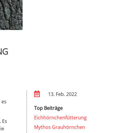
NG

13. Feb. 2022
– es
Top Beiträge
Eichhörnchenfütterung
. Es
Mythos Grauhörnchen
ie