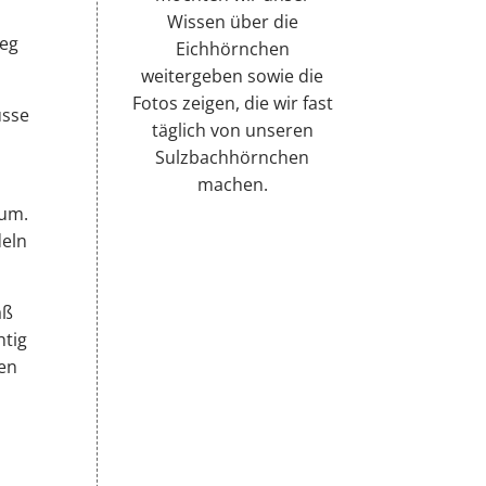
Wissen über die
weg
Eichhörnchen
weitergeben sowie die
Fotos zeigen, die wir fast
üsse
täglich von unseren
Sulzbachhörnchen
machen.
aum.
deln
aß
htig
ten