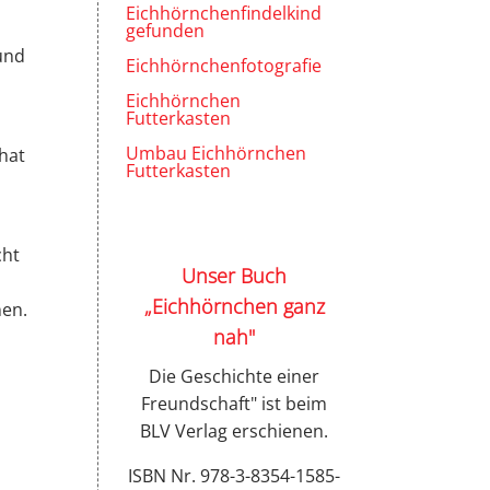
Eichhörnchenfindelkind
gefunden
 und
Eichhörnchenfotografie
n
Eichhörnchen
Futterkasten
Umbau Eichhörnchen
 hat
Futterkasten
cht
Unser Buch
„Eichhörnchen ganz
nen.
nah"
,
Die Geschichte einer
Freundschaft" ist beim
BLV Verlag erschienen.
ISBN Nr. 978-3-8354-1585-